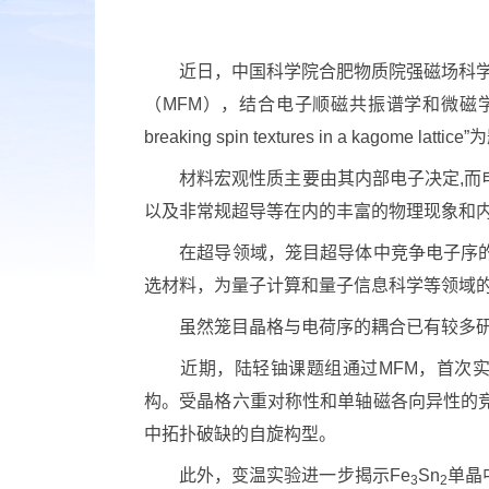
近日，中国科学院合肥物质院强磁场科学中
（MFM），结合电子顺磁共振谱学和微磁学模拟，首次实
breaking spin textures in a kagome l
材料宏观性质主要由其内部电子决定,而电
以及非常规超导等在内的丰富的物理现象和
在超导领域，笼目超导体中竞争电子序的研
选材料，为量子计算和量子信息科学等领域
虽然笼目晶格与电荷序的耦合已有较多研
近期，陆轻铀课题组通过MFM，首次实
构。受晶格六重对称性和单轴磁各向异性的
中拓扑破缺的自旋构型。
此外，变温实验进一步揭示Fe
Sn
单晶
3
2