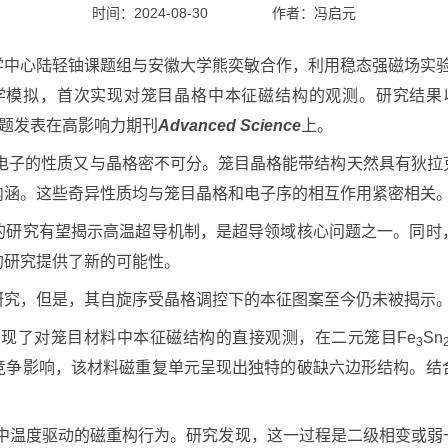
时间：2024-08-30
作者：
冯启元
心陆轻铀课题组与安徽大学熊奕敏合作，利用稳态强磁场实验装
现对笼目晶格中本征磁结构的观测。研究结果以“Real-space ima
attice”为题发表在高影响力期刊
Advanced Science
上。
子的性质又与晶格密不可分。笼目晶格能带结构天然具有狄拉
内涵。这些奇异性质均与笼目晶格和电子序的相互作用紧密相关
究有望揭示高温超导机制，是超导领域核心问题之一。同时
的研究提供了新的可能性。
究，但是，其自旋序受晶格调控下的本征图案至今仍未被揭示
现了对笼目材料中本征磁结构的直接观测，在二元笼目Fe
Sn
3
竞争影响，该材料磁重复单元呈现出独特的破缺六边形结构。结
中温度驱动的磁重构行为。研究发现，这一过程是二级相变或弱