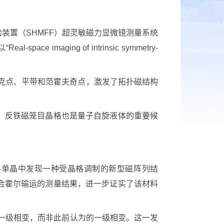
置（SHMFF）超灵敏磁力显微镜测量系统
ging of intrinsic symmetry-
克点、平带和范霍夫奇点，激发了拓扑磁结构
。
，反铁磁笼目晶格也是量子自旋液体的重要候
。
单晶中发现一种受晶格调制的新型磁阵列结
2
合霍尔输运的测量结果，进一步证实了该材料
一级相变，而非此前认为的一级相变。这一发