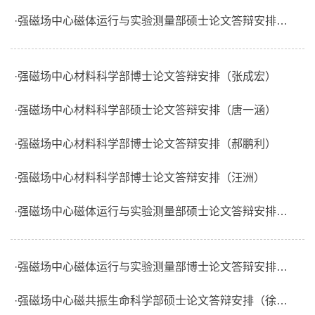
·强磁场中心磁体运行与实验测量部硕士论文答辩安排（张友丽）
·强磁场中心材料科学部博士论文答辩安排（张成宏）
·强磁场中心材料科学部硕士论文答辩安排（唐一涵）
·强磁场中心材料科学部博士论文答辩安排（郝鹏利）
·强磁场中心材料科学部博士论文答辩安排（汪洲）
·强磁场中心磁体运行与实验测量部硕士论文答辩安排（徐利亚）
·强磁场中心磁体运行与实验测量部博士论文答辩安排（史可）
·强磁场中心磁共振生命科学部硕士论文答辩安排（徐晨晨）