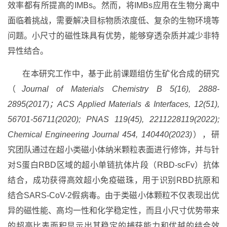
效率都有所提高的IMBs。然而，将IMBs应用在生物分离中
面临着挑战，需要解决目标物质浓度低、复杂的生物环境等
问题。小尺寸的磁性珠具有优势，能够穿透杂质并减少非特
异性结合。
在本研究工作中，基于此前课题组仿生矿化合成的研究
（
Journal of Materials Chemistry B 5(16), 2888-
2895(2017)；ACS Applied Materials & Interfaces, 12(51),
56701-56711(2020); PNAS 119(45), 2211228119(2022);
Chemical Engineering Journal 454, 140440(2023)
），研
究团队通过在超小类磁小体纳米颗粒表面进行修饰，并与针
对S蛋白RBD区域的超小单链抗体片段（RBD-scFv）抗体
结合，成功获得高效超小免疫磁珠，用于识别RBD抗原和
结合SARS-CoV-2假病毒。由于类磁小体颗粒不仅表现出优
异的磁性能、高均一性和化学稳定性，而且小尺寸优势带来
的超高比表面积显示出其稳定的捕获能力和优越的结合效