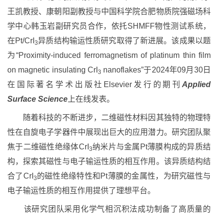
王凯教授、康朝阳副教授与中国科学院合肥物质院强磁场科
学中心韩玉岩副研究员合作，依托SHMFF物性测试系统，
在Pt/CrI
异质结构输运性质研究取得了新进展。该成果以题
3
为“Proximity-induced ferromagnetism of platinum thin film
on magnetic insulating CrI
nanoflakes”于2024年09月30日
3
在国际著名学术出版社Elsevier发行的期刊
Applied
Surface Science
上在线发表。
随着科技的不断进步，二维磁性材料因其独特的物理特
性在自旋电子学器件中展现出巨大的应用潜力。研究团队聚
焦于二维磁性绝缘体CrI
纳米片与金属Pt薄膜构成的异质结
3
构，探索其磁性与电子输运性质的相互作用。该异质结构结
合了CrI
的磁性绝缘特性和Pt薄膜的金属性，为研究磁性与
3
电子输运性质的相互作用提供了理想平台。
该研究团队采用化学气相沉积法成功制备了高质量的