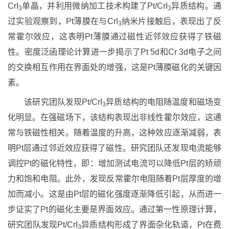
CrI
单晶，并利用微纳加工技术构建了Pt/CrI
异质结构。通
3
3
过实验观察到，Pt薄膜在与CrI
纳米片接触后，表现出了反
3
常霍尔效应，这表明Pt薄膜通过磁性近邻效应获得了铁磁
性。密度泛函理论计算进一步揭示了Pt 5d和Cr 3d电子之间
的交换相互作用在界面处的增强，这是Pt薄膜磁化的关键因
素。
该研究团队发现Pt/CrI
异质结构的电阻随温度和磁场变
3
化明显。在强磁场下，该结构表现出非线性霍尔效应，这通
常与铁磁性相关。随着温度的升高，这种效应逐渐减弱，表
明Pt层通过邻近效应获得了磁性。研究团队还发现电流能够
调控Pt的磁化特性，即：增加测试电流可以降低Pt层的矫顽
力和饱和电阻。此外，发现反常霍尔电阻随着Pt层厚度的增
加而减小。这是由Pt层的磁化强度逐渐降低引起，从而进一
步证实了Pt的磁化主要是界面效应。通过第一性原理计算，
研究团队发现Pt/CrI
异质结构形成了界面杂化轨道，Pt在费
3