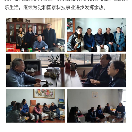
乐生活，继续为党和国家科技事业进步发挥余热。