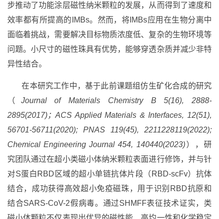
步推动了功能涂层磁性纳米颗粒的发展，从而得到了速度和
效率都有所提高的IMBs。然而，将IMBs应用在生物分离中
面临着挑战，需要解决目标物质浓度低、复杂的生物环境等
问题。小尺寸的磁性珠具有优势，能够穿透杂质并减少非特
异性结合。
在本研究工作中，基于此前课题组仿生矿化合成的研究
（
Journal of Materials Chemistry B 5(16), 2888-
2895(2017)；ACS Applied Materials & Interfaces, 12(51),
56701-56711(2020); PNAS 119(45), 2211228119(2022);
Chemical Engineering Journal 454, 140440(2023)
），研
究团队通过在超小类磁小体纳米颗粒表面进行修饰，并与针
对S蛋白RBD区域的超小单链抗体片段（RBD-scFv）抗体
结合，成功获得高效超小免疫磁珠，用于识别RBD抗原和
结合SARS-CoV-2假病毒。通过SHMFF表征技术证实，类
磁小体颗粒不仅表现出优异的磁性能、高均一性和化学稳定