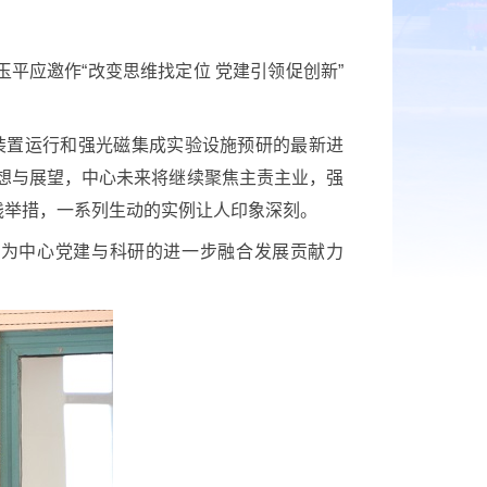
平应邀作“改变思维找定位 党建引领促创新”
装置运行和强光磁集成实验设施预研的最新进
设想与展望，中心未来将继续聚焦主责主业，强
践举措，一系列生动的实例让人印象深刻。
为中心党建与科研的进一步融合发展贡献力