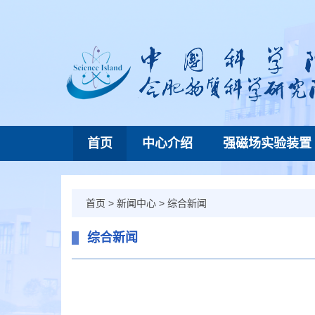
首页
中心介绍
强磁场实验装置
首页
>
新闻中心
>
综合新闻
综合新闻