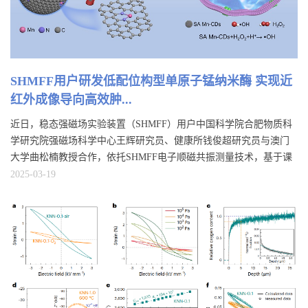
SHMFF用户研发低配位构型单原子锰纳米酶 实现近
红外成像导向高效肿...
近日，稳态强磁场实验装置（SHMFF）用户中国科学院合肥物质科
学研究院强磁场科学中心王辉研究员、健康所钱俊超研究员与澳门
大学曲松楠教授合作，依托SHMFF电子顺磁共振测量技术，基于课
题组发现的“分子碳化-还原”策略，成功研发了一种新型的低配位构
2025-03-19
型单原子锰纳米酶，用于近红外成像导向的高效肿瘤催化治疗，相
关研究成果已发表于国际期刊Advanced Science。