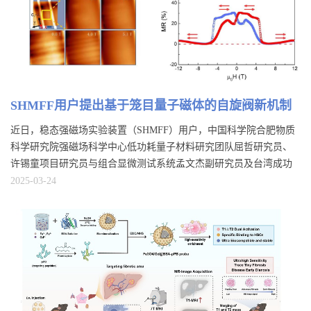
SHMFF用户提出基于笼目量子磁体的自旋阀新机制
近日，稳态强磁场实验装置（SHMFF）用户，中国科学院合肥物质
科学研究院强磁场科学中心低功耗量子材料研究团队屈哲研究员、
许锡童项目研究员与组合显微测试系统孟文杰副研究员及台湾成功
大学张泰榕教授等合作，提出在块材笼目单晶中实现自旋阀效应的
2025-03-24
新机制，并成功演示了基于笼目量子磁体TmMn6Sn6的微自旋阀原型
器件，相关成果发表于国际期刊Nature Communications。