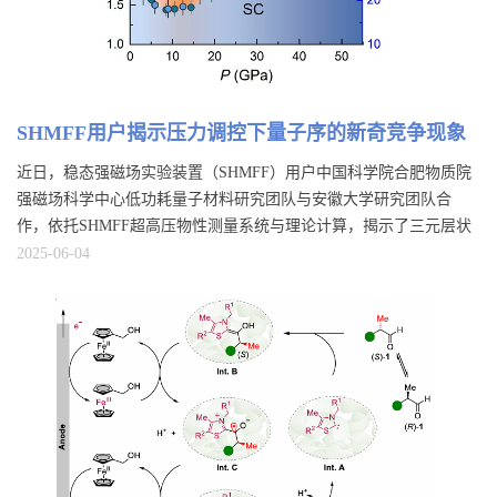
SHMFF用户揭示压力调控下量子序的新奇竞争现象
近日，稳态强磁场实验装置（SHMFF）用户中国科学院合肥物质院
强磁场科学中心低功耗量子材料研究团队与安徽大学研究团队合
作，依托SHMFF超高压物性测量系统与理论计算，揭示了三元层状
硒化物Bi2Rh3Se2压力下不寻常的穹顶型电荷密度波（charge density
2025-06-04
wave，CDW）相图及其与体超导电性之间的新奇竞争现象。该研究
成果以“Pressure-induced anomalous evolution of charge density waves
and superconductivi...