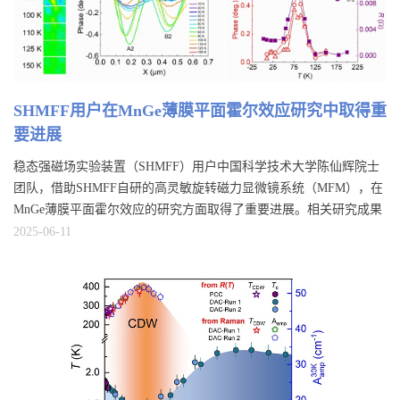
SHMFF用户在MnGe薄膜平面霍尔效应研究中取得重
要进展
稳态强磁场实验装置（SHMFF）用户中国科学技术大学陈仙辉院士
团队，借助SHMFF自研的高灵敏旋转磁力显微镜系统（MFM），在
MnGe薄膜平面霍尔效应的研究方面取得了重要进展。相关研究成果
以“π/2-periodic planar Hall effect in MnGe thin films”为题发表在
2025-06-11
Nature Index期刊Applied Physical Letters上。