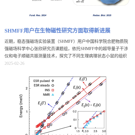
SHMFF用户在生物磁性研究方面取得新进展
近期，稳态强磁场实验装置（SHMFF）用户中国科学院合肥物质院
强磁场科学中心张欣研究员课题组，依托SHMFF中的超导量子干涉
仪和电子顺磁共振测量技术，探究了不同生理病理状态小鼠的组织
器官磁性变化及机制。相关研究成果发表在Fundamental Research 和
2025-02-26
Redox Biology期刊上。