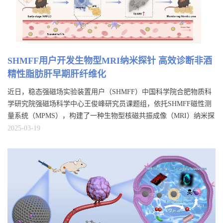
SHMFF用户开发生物型MRI纳米探针 高效诊断非酒
精性脂肪肝早期肝纤维化
近日，稳态强磁场实验装置用户（SHMFF）中国科学院合肥物质科
学研究院强磁场科学中心王俊峰研究员课题组，依托SHMFF磁性测
量系统（MPMS），构建了一种生物型核磁共振成像（MRI）纳米探
针用于非酒精性脂肪肝早期肝纤维高效诊断。相关成果以“Efficient
2025-03-19
and Specific PDGFRβ-Targeting Dual-Mode T1-T2 MRI Nanoprobe for
Early Diagnosis of Non-Alcoholic Fatty Liver”为题发表在国际期刊
Advanced Science。