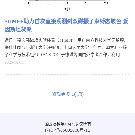
SHMFF助力首次直接观测到双磁振子束缚态玻色-爱
因斯坦凝聚
近日，稳态强磁场实验装置（SHMFF）用户南方科技大学吴留锁、
梅佳伟团队与浙江大学汪臻涛、中国人民大学于伟强、澳大利亚核
子科学与技术组织（ANSTO）于德洪等国内外学者合作，利用
SHMFF 所属多频高场电子自旋共振谱仪（MFHF ESR），在三角晶
2025-02-13
格自旋阻挫量子磁性材料Na₂BaNi(PO₄)₂的研究中取得了重要突破，
首次直接观测到双磁振子束缚态的玻色-爱因斯坦凝聚。相关研究成
果以“Bose-Einstein condensation...
加载更多...(1/8)
强磁场科学中心 版权所有
皖ICP备05001008号-11