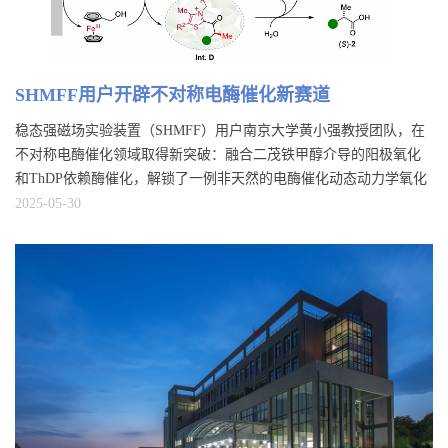
SHMFF用户开辟不对称电酶催化新赛道
稳态强磁场实验装置（SHMFF）用户南京大学黄小强教授团队，在
不对称电酶催化领域取得新突破：融合二茂铁甲醇介导的阳极氧化
和ThDP依赖酶催化，解锁了一例非天然的电酶催化动态动力学氧化
新体系。为了阐明电化学驱动下ThDP酶活性中心的催化机制及其立
2025-05-30
体选择性的来源，团队依托SHMFF所属电子顺磁共振（Electron
Paramagnetic Resonance, EPR）揭示了其电子转移过程，研究成果以
“Electricity-driven enzym...