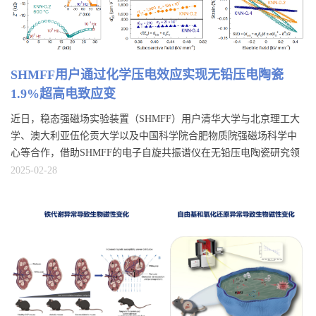
SHMFF用户通过化学压电效应实现无铅压电陶瓷
1.9%超高电致应变
近日，稳态强磁场实验装置（SHMFF）用户清华大学与北京理工大
学、澳大利亚伍伦贡大学以及中国科学院合肥物质院强磁场科学中
心等合作，借助SHMFF的电子自旋共振谱仪在无铅压电陶瓷研究领
域取得重要进展。相关成果以“High electrostrain in a lead-free
2025-02-28
piezoceramic from a chemopiezoelectric effect”为题发表于Nature
Materials。