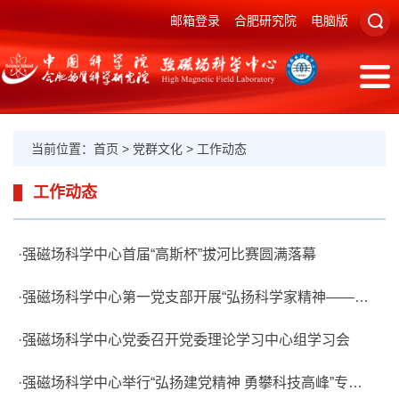
邮箱登录
合肥研究院
电脑版
当前位置：
首页
>
党群文化
>
工作动态
工作动态
·强磁场科学中心首届“高斯杯”拔河比赛圆满落幕
·强磁场科学中心第一党支部开展“弘扬科学家精神——奋勇建功新时代”主题学习活动
·强磁场科学中心党委召开党委理论学习中心组学习会
·强磁场科学中心举行“弘扬建党精神 勇攀科技高峰”专题党课